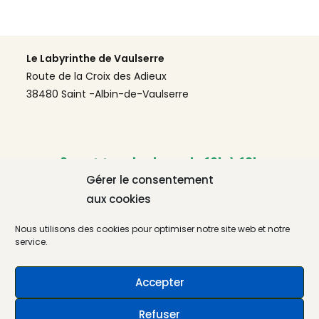
Le Labyrinthe de Vaulserre
Route de la Croix des Adieux
38480 Saint -Albin-de-Vaulserre
Ouvert tous les jours de 10h à 18h
Gérer le consentement
aux cookies
Liens Utiles
Nous utilisons des cookies pour optimiser notre site web et notre
service.
Nous contacter
Mentions légales – CGU
Accepter
Cookies
Refuser